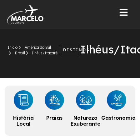
Ilhéus/Ita
Início
América do Sul
DESTINOS
Brasil
Ilhéus/Itacaré
História
Praias
Natureza
Gastronomia
Local
Exuberante