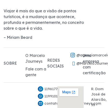
Viajar é mais do que a visão de pontos
turísticos, é a mudança que acontece,
profunda e permanentemente, no conceito
sobre o que é a vida.
– Miriam Beard
@agenciamarcel
O Marcelo
Uma
REDES
Journeys
empresa
SOBRE
@MarceloJourne
SOCIAIS
com
Fale com a
certificação
gente
11961776282
R. Dom
José de
11991011927
Alarcão,
contato@marcelojourneys.com
55 -