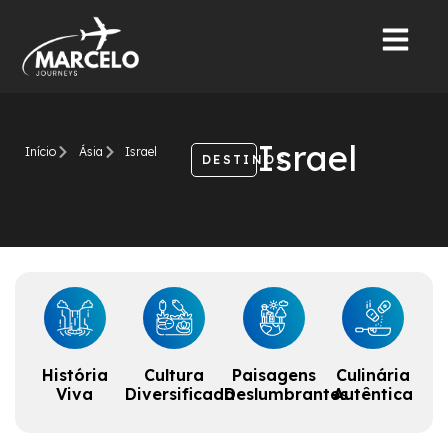
Israel
Início
Ásia
Israel
DESTINOS
História
Cultura
Paisagens
Culinária
Viva
Diversificada
Deslumbrantes
Autêntica