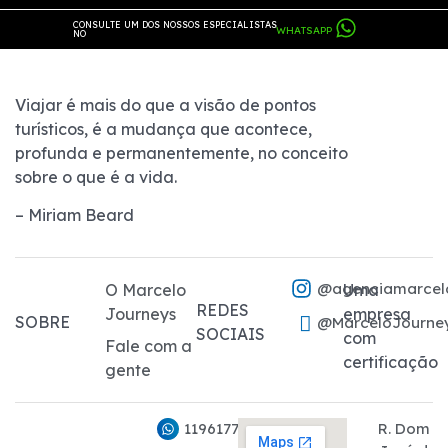
CONSULTE UM DOS NOSSOS ESPECIALISTAS
WHATSAPP
NO
Viajar é mais do que a visão de pontos
turísticos, é a mudança que acontece,
profunda e permanentemente, no conceito
sobre o que é a vida.
– Miriam Beard
@agenciamarcel
O Marcelo
Uma
REDES
Journeys
empresa
SOBRE
@MarceloJourne
SOCIAIS
com
Fale com a
certificação
gente
11961776282
R. Dom