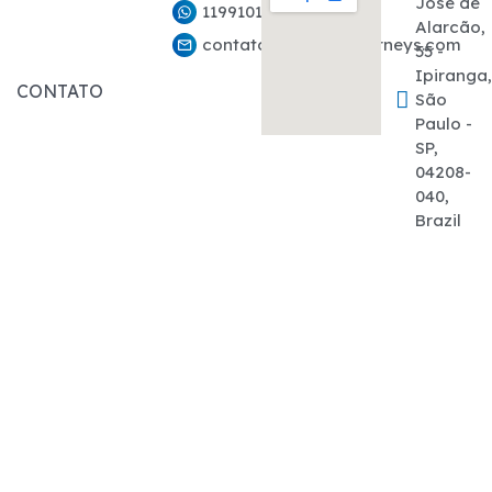
José de
11991011927
Alarcão,
contato@marcelojourneys.com
55 -
Ipiranga
CONTATO
São
Paulo -
SP,
04208-
040,
Brazil