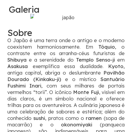
Galeria
Sobre
O Japão é uma terra onde o antigo e o moderno
coexistem harmoniosamente. Em
Tóquio
, o
contraste entre os arranha-céus futuristas de
Shibuya
e a serenidade do
Templo Senso-ji
em
Asakusa
exemplifica essa dualidade.
Kyoto
,
antiga capital, abriga o deslumbrante
Pavilhão
Dourado (Kinkaku-ji)
e o místico
Santuário
Fushimi Inari
, com seus milhares de portais
vermelhos “torii”. O icônico
Monte Fuji
, visível em
dias claros, é um símbolo nacional e oferece
trilhas para os aventureiros. A culinária japonesa é
uma celebração de sabores e estética; além do
conhecido
sushi
, pratos como o
ramen
(sopa de
macarrão) e o
okonomiyaki
(panqueca
japonesa) são indispensáveis para uma