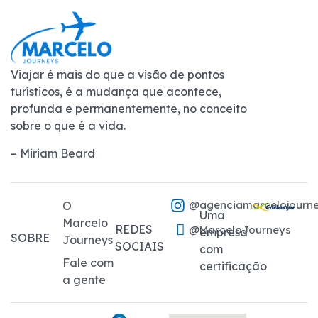
Viajar é mais do que a visão de pontos
turísticos, é a mudança que acontece,
profunda e permanentemente, no conceito
sobre o que é a vida.
– Miriam Beard
@agenciamarcelojourn
O
Uma
Marcelo
REDES
@MarceloJourneys
empresa
SOBRE
Journeys
SOCIAIS
com
Fale com
certificação
a gente