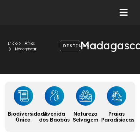
Madagasc
Início
África
DESTINOS
Madagascar
Biodiversidade
Avenida
Natureza
Praias
Única
dos Baobás
Selvagem
Paradisíacas