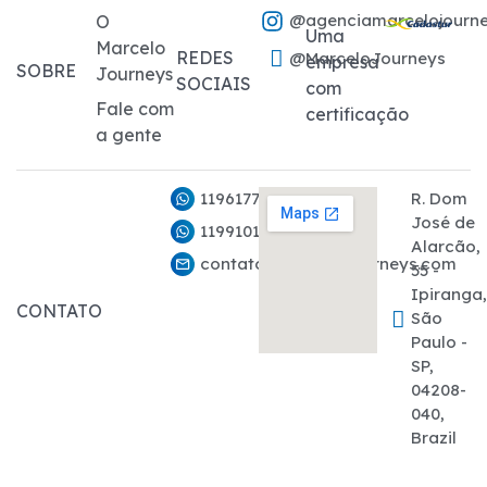
@agenciamarcelojourn
O
Uma
Marcelo
REDES
@MarceloJourneys
empresa
SOBRE
Journeys
SOCIAIS
com
Fale com
certificação
a gente
11961776282
R. Dom
José de
11991011927
Alarcão,
contato@marcelojourneys.com
55 -
Ipiranga
CONTATO
São
Paulo -
SP,
04208-
040,
Brazil