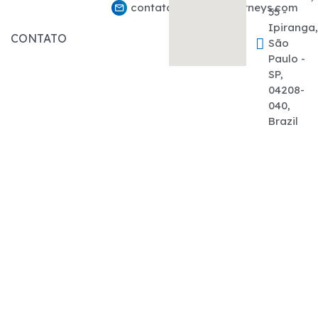
contato@marcelojourneys.com
55 -
Ipiranga
CONTATO
São
Paulo -
SP,
04208-
040,
Brazil