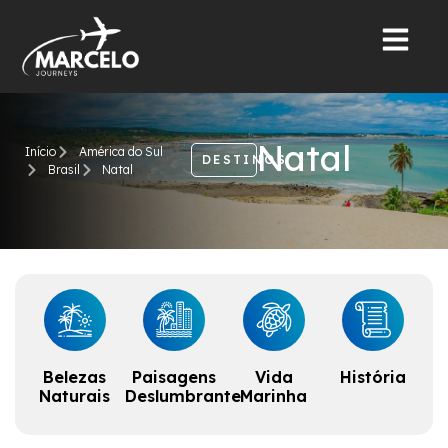
Natal
Início
América do Sul
DESTINOS
Brasil
Natal
Belezas
Paisagens
Vida
História
Naturais
Deslumbrante
Marinha