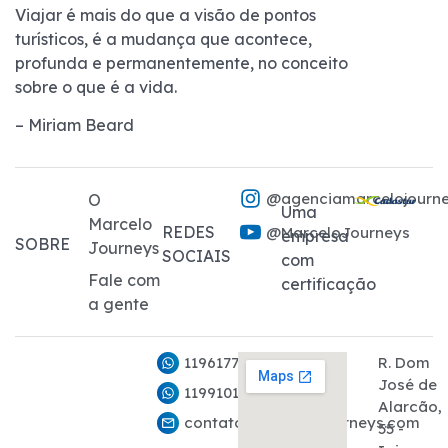
Viajar é mais do que a visão de pontos
turísticos, é a mudança que acontece,
profunda e permanentemente, no conceito
sobre o que é a vida.
– Miriam Beard
@agenciamarcelojourn
O
Uma
Marcelo
REDES
@MarceloJourneys
empresa
SOBRE
Journeys
SOCIAIS
com
Fale com
certificação
a gente
11961776282
R. Dom
José de
11991011927
Alarcão,
contato@marcelojourneys.com
55 -