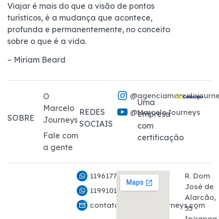
Viajar é mais do que a visão de pontos
turísticos, é a mudança que acontece,
profunda e permanentemente, no conceito
sobre o que é a vida.
– Miriam Beard
@agenciamarcelojourn
O
Uma
Marcelo
REDES
@MarceloJourneys
empresa
SOBRE
Journeys
SOCIAIS
com
Fale com
certificação
a gente
11961776282
R. Dom
José de
11991011927
Alarcão,
contato@marcelojourneys.com
55 -
Ipiranga