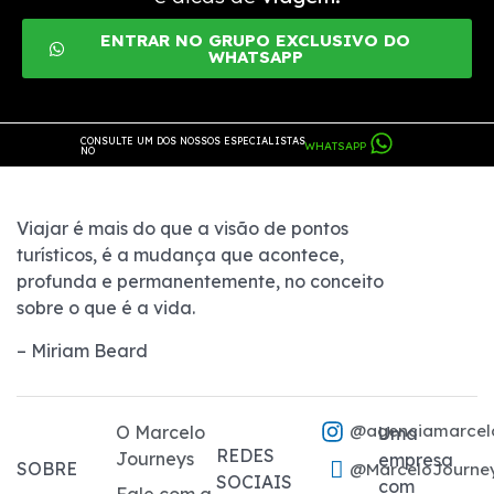
ENTRAR NO GRUPO EXCLUSIVO DO
WHATSAPP
CONSULTE UM DOS NOSSOS ESPECIALISTAS
WHATSAPP
NO
Viajar é mais do que a visão de pontos
turísticos, é a mudança que acontece,
profunda e permanentemente, no conceito
sobre o que é a vida.
– Miriam Beard
@agenciamarcel
O Marcelo
Uma
REDES
Journeys
empresa
SOBRE
@MarceloJourne
SOCIAIS
com