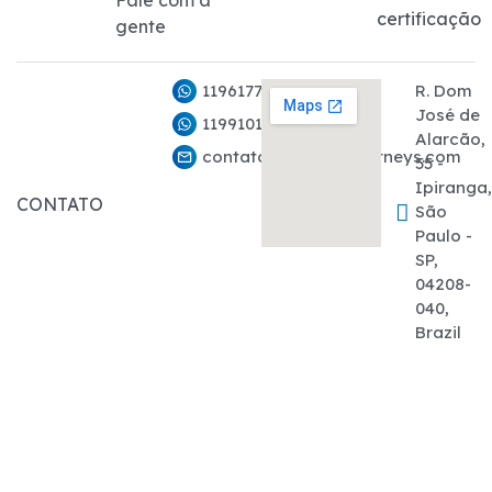
Fale com a
certificação
gente
11961776282
R. Dom
José de
11991011927
Alarcão,
contato@marcelojourneys.com
55 -
Ipiranga
CONTATO
São
Paulo -
SP,
04208-
040,
Brazil
Início